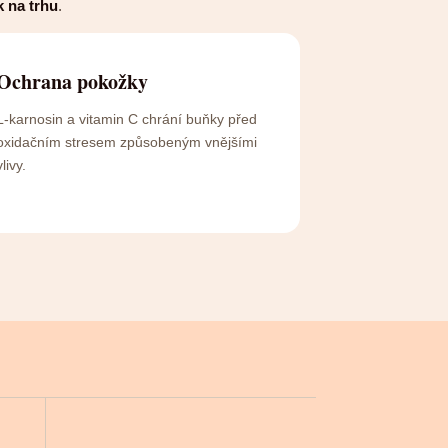
k na trhu
.
Ochrana pokožky
L-karnosin a vitamin C chrání buňky před
oxidačním stresem způsobeným vnějšími
vlivy.