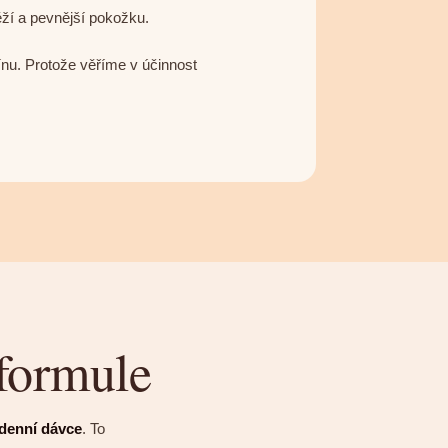
ěží a pevnější pokožku.
ínu. Protože věříme v účinnost
 formule
 denní dávce
. To