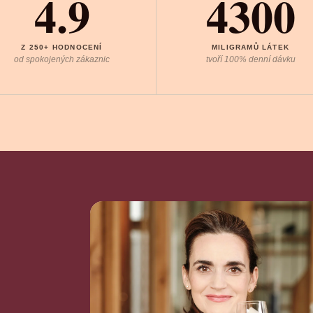
4.9
4300
Z 250+ HODNOCENÍ
MILIGRAMŮ LÁTEK
od spokojených zákaznic
tvoří 100% denní dávku