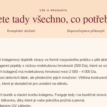
VŠE O PRODUKTU
te tady všechno, co potře
Kompletní složení
Doporučujeme přikoupit
ní kolagenový doplněk stravy ve formě rozpustného prášku s pěti aktiv
nní peptidy s nízkou molekulovou hmotností (500 Da), které se snad
ých kolagenů má molekulovou hmotnost mezi 2 000 – 4 000 Da.
st aktivních látek, ale především jejich množství. Většina konkurenč
teré je dostatečné pro uvedení na etiketu.
 buněk a vlastní tvorbu kolagenu. Funguje tedy i na buněčné úrovni.
– bílkovinu, díky které je vaše pokožka pružná a pevná.
sobeným UV zářením.