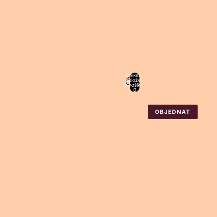
Celkem
položek
v košíku:
0
OBJEDNAT
alší možnosti přihlášení
návky
Profil