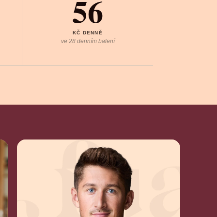
56
KČ DENNĚ
ve 28 denním balení