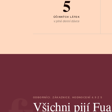
5
ÚČINNÝCH LÁTEK
v plné denní dávce
ODBORNÍCI. ZÁKAZNICE. HODNOCENÍ 4.9 Z 5
Všichni pijí Fua