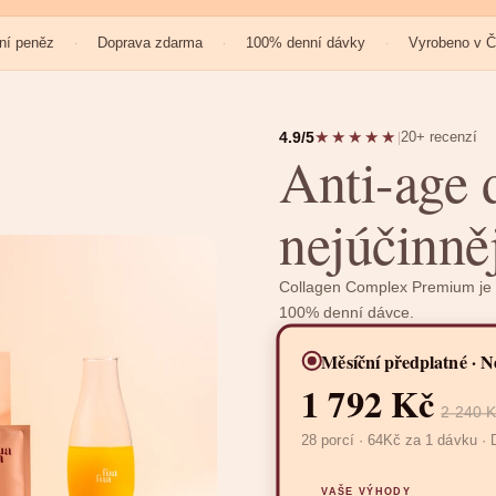
ní peněz
Doprava zdarma
100% denní dávky
Vyrobeno v 
·
·
·
★★★★★
4.9/5
20+ recenzí
|
Anti-age 
nejúčinně
Collagen Complex Premium je vy
100% denní dávce.
Měsíční předplatné · N
1 792 Kč
2 240 K
28 porcí · 64Kč za 1 dávku ·
VAŠE VÝHODY