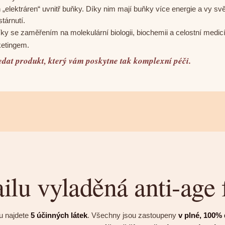
 „elektráren“ uvnitř buňky. Díky nim mají buňky více energie a vy sv
tárnutí.
ky se zaměřením na molekulární biologii, biochemii a celostní medic
ketingem.
ledat produkt, který vám poskytne tak komplexní péči.
ilu vyladěná anti-age
u najdete
5 účinných látek
. Všechny jsou zastoupeny
v plné, 100%