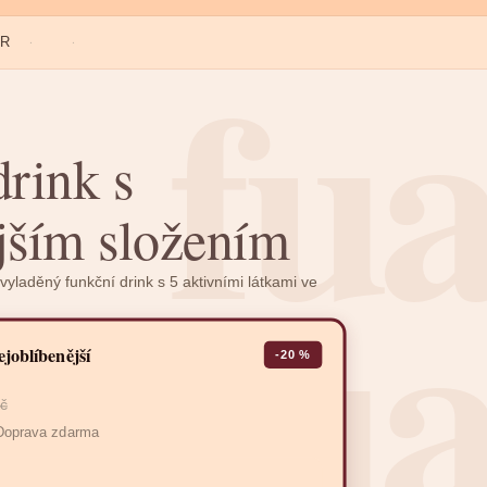
fu
ČR
·
·
drink s
jším složením
fu
laděný funkční drink s 5 aktivními látkami ve
ejoblíbenější
-20 %
č
 Doprava zdarma