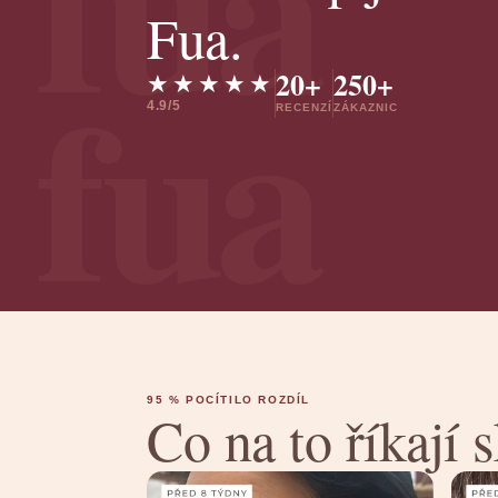
fua
Fua.
fua
20+
250+
★★★★★
4.9/5
RECENZÍ
ZÁKAZNIC
95 % POCÍTILO ROZDÍL
Co na to říkají 