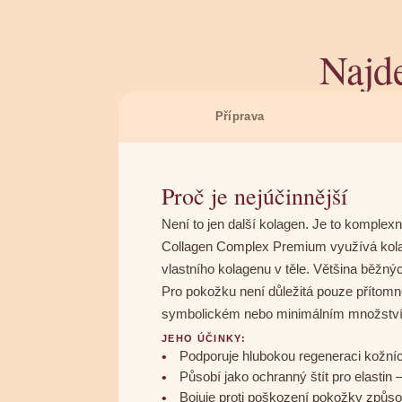
Najde
Příprava
Proč je nejúčinnější
Není to jen další kolagen. Je to komplex
Collagen Complex Premium využívá kolage
vlastního kolagenu v těle. Většina běžn
Pro pokožku není důležitá pouze přítomno
symbolickém nebo minimálním množství, k
JEHO ÚČINKY:
Podporuje hlubokou regeneraci kožních
Působí jako ochranný štít pro elastin 
Bojuje proti poškození pokožky způ