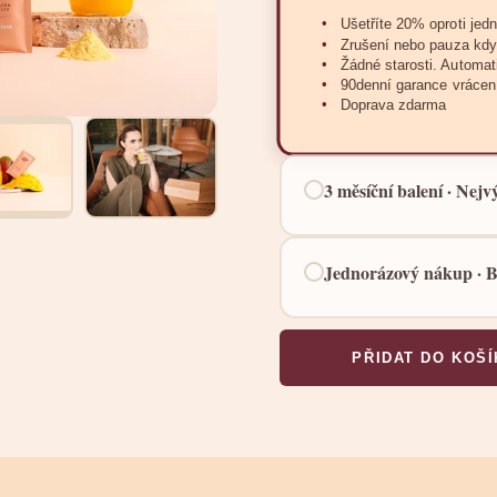
Ušetříte 20% oproti jed
Zrušení nebo pauza kdy
Žádné starosti. Automa
90denní garance vrácen
Doprava zdarma
3 měsíční balení · Nejv
4 704 Kč
3 x 28 porcí · 56Kč za 1 dáv
Jednorázový nákup · B
2 240 Kč
S 90DENNÍM BALENÍM ZÍS
Ušetříte 30% oproti jed
28 porcí · Bez předplatného ·
PŘIDAT DO KOŠ
Maximální úspora - nejn
90denní garance vrácen
Ideální na ochutnání
Doprava zdarma
Bez závazků a předplat
Doprava není v ceně